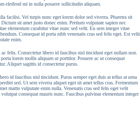
m eleifend mi in nulla posuere sollicitudin aliquam.
a facilisi. Vel turpis nunc eget lorem dolor sed viverra. Pharetra sit
. Dictum sit amet justo donec enim. Pretium vulputate sapien nec
tae elementum curabitur vitae nunc sed velit. Eu sem integer vitae
ibendum. Consequat id porta nibh venenatis cras sed felis eget. Est velit
putate enim.
 ac felis. Consectetur libero id faucibus nisl tincidunt eget nullam non.
i porta lorem mollis aliquam ut porttitor. Posuere ac ut consequat
. Aliquet sagittis id consectetur purus.
ro id faucibus nisl tincidunt. Purus semper eget duis at tellus at urna
erdiet sed. Ut sem viverra aliquet eget sit amet tellus cras. Fermentum
amet mattis vulputate enim nulla. Venenatis cras sed felis eget velit
met volutpat consequat mauris nunc. Faucibus pulvinar elementum integer