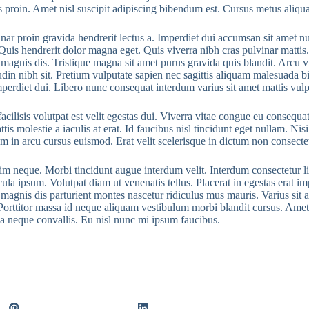
s proin. Amet nisl suscipit adipiscing bibendum est. Cursus metus aliqua
nar proin gravida hendrerit lectus a. Imperdiet dui accumsan sit amet null
Quis hendrerit dolor magna eget. Quis viverra nibh cras pulvinar mattis
agnis dis. Tristique magna sit amet purus gravida quis blandit. Arcu vi
tudin nibh sit. Pretium vulputate sapien nec sagittis aliquam malesuada b
imperdiet dui. Libero nunc consequat interdum varius sit amet mattis vul
cilisis volutpat est velit egestas dui. Viverra vitae congue eu consequat
is molestie a iaculis at erat. Id faucibus nisl tincidunt eget nullam. Nis
in arcu cursus euismod. Erat velit scelerisque in dictum non consectetur
m neque. Morbi tincidunt augue interdum velit. Interdum consectetur libe
a ipsum. Volutpat diam ut venenatis tellus. Placerat in egestas erat imp
et magnis dis parturient montes nascetur ridiculus mus mauris. Varius sit 
im. Porttitor massa id neque aliquam vestibulum morbi blandit cursus. A
a neque convallis. Eu nisl nunc mi ipsum faucibus.