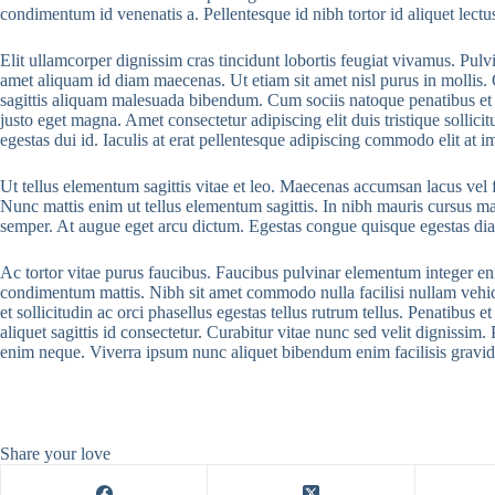
condimentum id venenatis a. Pellentesque id nibh tortor id aliquet lectu
Elit ullamcorper dignissim cras tincidunt lobortis feugiat vivamus. Pulvi
amet aliquam id diam maecenas. Ut etiam sit amet nisl purus in mollis. 
sagittis aliquam malesuada bibendum. Cum sociis natoque penatibus et m
justo eget magna. Amet consectetur adipiscing elit duis tristique sollici
egestas dui id. Iaculis at erat pellentesque adipiscing commodo elit at 
Ut tellus elementum sagittis vitae et leo. Maecenas accumsan lacus vel fa
Nunc mattis enim ut tellus elementum sagittis. In nibh mauris cursus matt
semper. At augue eget arcu dictum. Egestas congue quisque egestas diam 
Ac tortor vitae purus faucibus. Faucibus pulvinar elementum integer eni
condimentum mattis. Nibh sit amet commodo nulla facilisi nullam vehicul
et sollicitudin ac orci phasellus egestas tellus rutrum tellus. Penatibus 
aliquet sagittis id consectetur. Curabitur vitae nunc sed velit digniss
enim neque. Viverra ipsum nunc aliquet bibendum enim facilisis gravid
Share your love